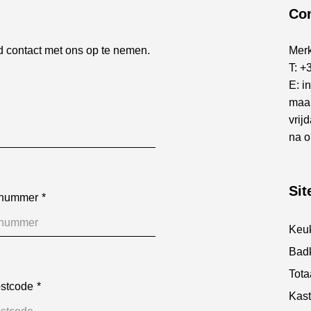
Con
d contact met ons op te nemen.
Mer
T:
+3
E:
i
maan
vrij
na o
Si
nnummer
Keu
Bad
Tota
ostcode
Kast